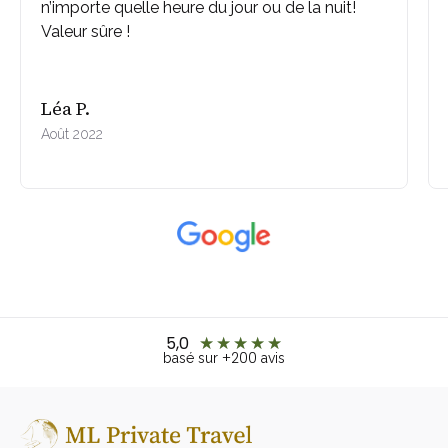
n’importe quelle heure du jour ou de la nuit!
Valeur sûre !
Léa P.
Août 2022
5,0
★
★
★
★
★
+200
basé sur
avis